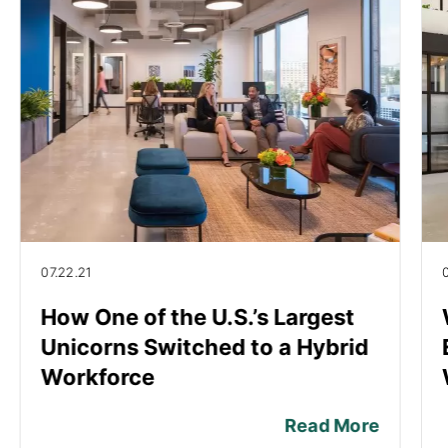
07.22.21
0
How One of the U.S.’s Largest
Unicorns Switched to a Hybrid
Workforce
Read More